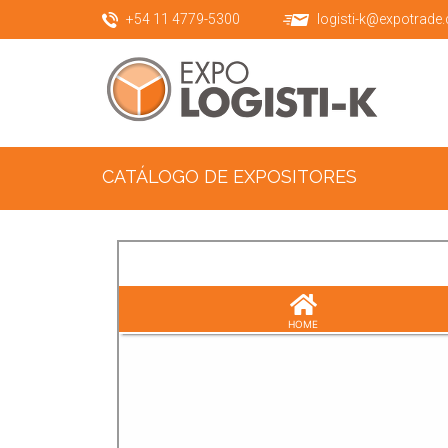
+54 11 4779-5300
logisti-k@expotrade
CATÁLOGO DE EXPOSITORES