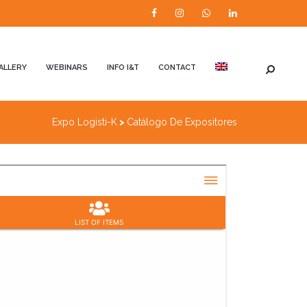
ALLERY
WEBINARS
INFO I&T
CONTACT
Expo Logisti-K
>
Catálogo De Expositores